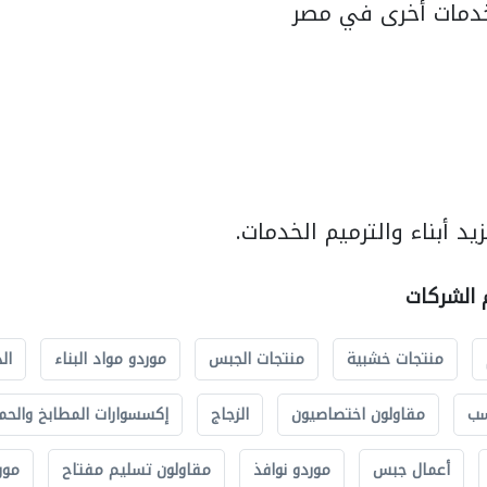
دمات أخرى في مصر
د أبناء والترميم الخدمات.
م الشركات
منتجات خشبية
منتجات الجبس
موردو مواد البناء
ال
سب
مقاولون اختصاصيون
الزجاج
إكسسوارات المطابخ والحم
أعمال جبس
موردو نوافذ
مقاولون تسليم مفتاح
مور