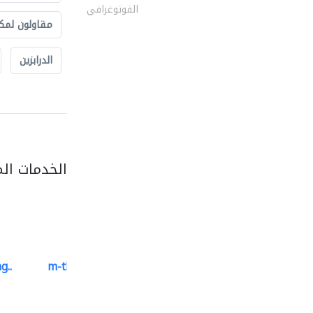
الفوتوغرافي
مقاولون لمك
الدرابزين
الخدمات ال
g..
m-three building materials
موردو مواد البناء