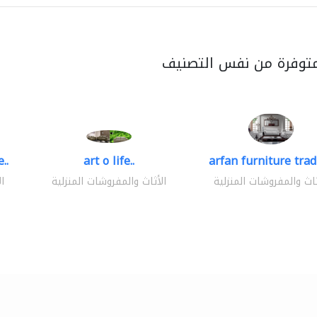
متوفرة من نفس التصنيف
..
art o life..
arfan furniture tra
ثاث والمفروشات المنزلية
الأثاث والمفروشات المنزلية
ا