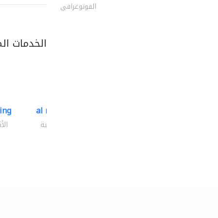
الفوتوغرافي
الخدمات ال
ding
al mashrabia furniture..
الأثاث والمفروشات المنزلية
الأ