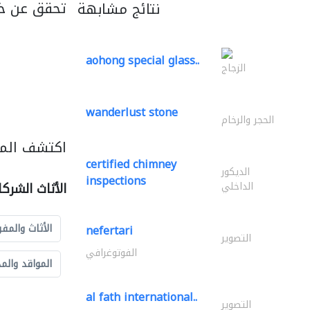
تحقق عن خ
نتائج مشابهة
aohong special glass..
الزجاج
wanderlust stone
الحجر والرخام
اكتشف المزي
certified chimney
الديكور
inspections
الداخلي
الأثاث الشرك
الأثاث والمفر
nefertari
التصوير
الفوتوغرافي
المواقد والم
al fath international..
التصوير