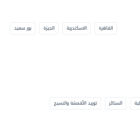
القاهرة
الاسكندرية
الجيزة
بور سعيد
لية
الستائر
توريد الأقمشة والنسيج