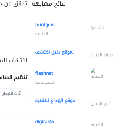
تحقق عن خ
نتائج مشابهة
huntgem
الأجهزة
المنزلية
موقع دليل اكتشف..
صيانة المنازل
اكتشف المز
flashnet
الصيانة
تنظيم المنا
المعلوماتية
أثاث للايجار
موقع الإبداع للتقنية
أمن المنازل
digital45
الصيانة