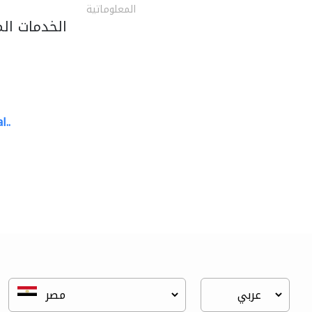
المعلوماتية
الخدمات ال
l..
great wall events
تنسيق حفلات