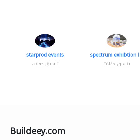
starprod events
spectrum exhibtion l
تنسيق حفلات
تنسيق حفلات
Buildeey.com