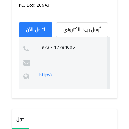
P.O. Box: 20643
أرسل بريد الكتروني
اتصل الآن
=973 - 17784605
http://
حول