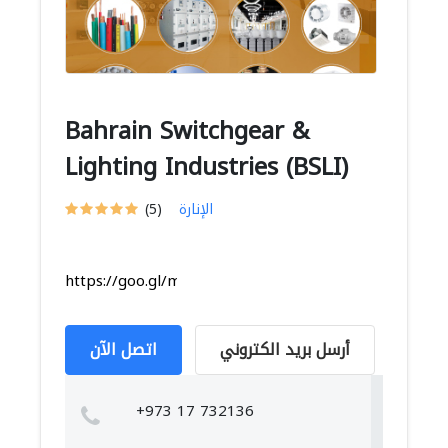
Bahrain Switchgear &
Lighting Industries (BSLI)
الإنارة
(5)
https://goo.gl/maps/hCEZ7qY1wBUWDLxR8
أرسل بريد الكتروني
اتصل الآن
+973 17 732136