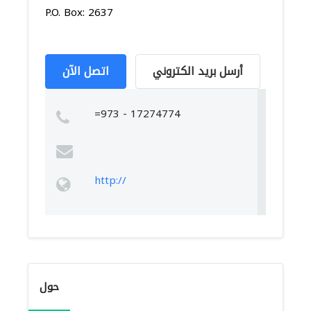
P.O. Box: 2637
أرسل بريد الكتروني
اتصل الآن
=973 - 17274774
http://
حول