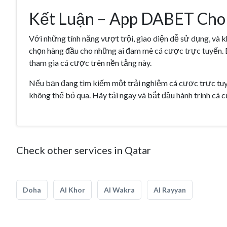
Kết Luận – App DABET Cho 
Với những tính năng vượt trội, giao diện dễ sử dụng, và 
chọn hàng đầu cho những ai đam mê cá cược trực tuyến. B
tham gia cá cược trên nền tảng này.
Nếu bạn đang tìm kiếm một trải nghiệm cá cược trực tuyến 
không thể bỏ qua. Hãy tải ngay và bắt đầu hành trình cá 
Check other services in Qatar
Doha
Al Khor
Al Wakra
Al Rayyan