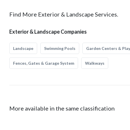
Find More Exterior & Landscape Services.
Exterior & Landscape Companies
Landscape
Swimming Pools
Garden Centers & Pla
Fences, Gates & Garage System
Walkways
More available in the same classification