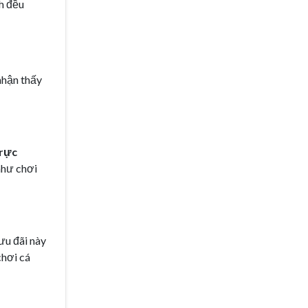
ch đều
nhận thấy
trực
như chơi
 ưu đãi này
chơi cá