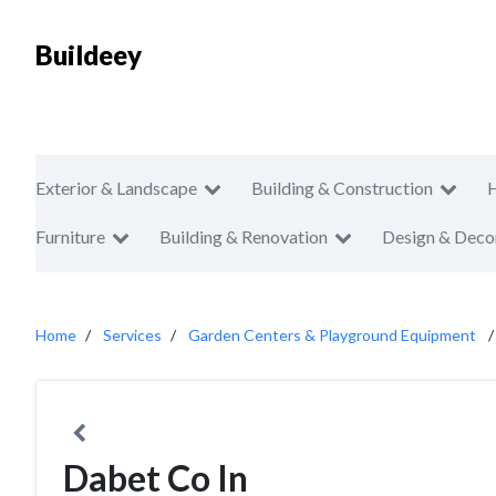
Buildeey
Exterior & Landscape
Building & Construction
Furniture
Building & Renovation
Design & Deco
Home
Services
Garden Centers & Playground Equipment
Dabet Co In