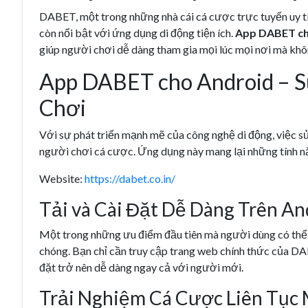
DABET, một trong những nhà cái cá cược trực tuyến uy tí
còn nổi bật với ứng dụng di động tiện ích.
App DABET ch
giúp người chơi dễ dàng tham gia mọi lúc mọi nơi mà khô
App DABET cho Android – 
Chơi
Với sự phát triển mạnh mẽ của công nghệ di động, việc 
người chơi cá cược. Ứng dụng này mang lại những tính n
Website:
https://dabet.co.in/
Tải và Cài Đặt Dễ Dàng Trên An
Một trong những ưu điểm đầu tiên mà người dùng có thể
chóng. Bạn chỉ cần truy cập trang web chính thức của DABE
đặt trở nên dễ dàng ngay cả với người mới.
Trải Nghiệm Cá Cược Liên Tục 