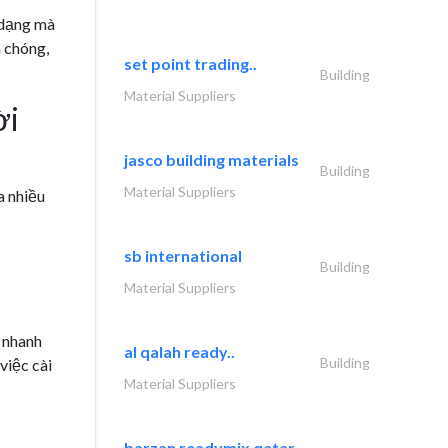
 dạng mà
 chóng,
set point trading..
Building
Material Suppliers
ời
jasco building materials
Building
Material Suppliers
a nhiều
sb international
Building
Material Suppliers
 nhanh
al qalah ready..
Building
việc cài
Material Suppliers
barzan readymix qatar