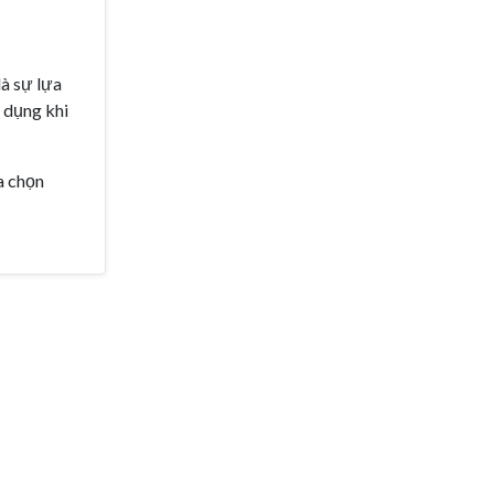
à sự lựa
 dụng khi
a chọn