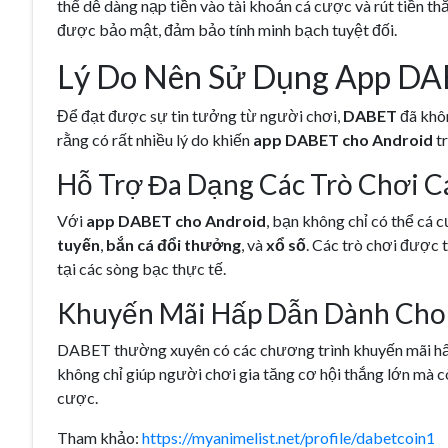
thể dễ dàng nạp tiền vào tài khoản cá cược và rút tiền t
được bảo mật, đảm bảo tính minh bạch tuyệt đối.
Lý Do Nên Sử Dụng App DA
Để đạt được sự tin tưởng từ người chơi,
DABET
đã khôn
rằng có rất nhiều lý do khiến
app DABET cho Android
tr
Hỗ Trợ Đa Dạng Các Trò Chơi 
Với
app DABET cho Android
, bạn không chỉ có thể cá
tuyến
,
bắn cá đổi thưởng
, và
xổ số
. Các trò chơi được 
tại các sòng bạc thực tế.
Khuyến Mãi Hấp Dẫn Dành Cho
DABET thường xuyên có các chương trình khuyến mãi hấ
không chỉ giúp người chơi gia tăng cơ hội thắng lớn mà cò
cược.
Tham khảo:
https://myanimelist.net/profile/dabetcoin1