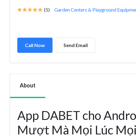
(5)
Garden Centers & Playground Equipme
Call Now
Send Email
About
App DABET cho Andro
Mượt Mà Mọi Lúc Mọi