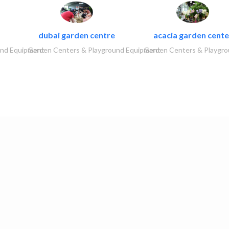
dubai garden centre
acacia garden cente
und Equipment
Garden Centers & Playground Equipment
Garden Centers & Playgr