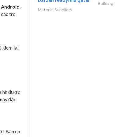
Building
 Android
.
Material Suppliers
 các trò
, đem lại
chính được
 này đặc
ợi. Bạn có