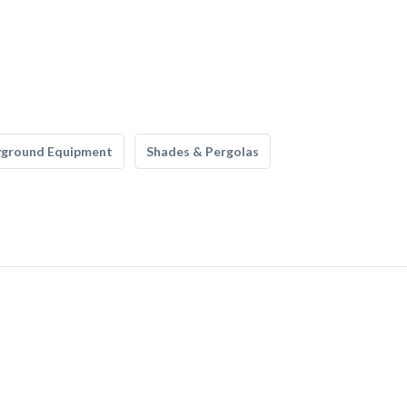
yground Equipment
Shades & Pergolas