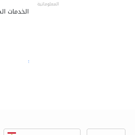
المعلوماتية
الخدمات ال
semac consultants
الصيانة المعلوماتية