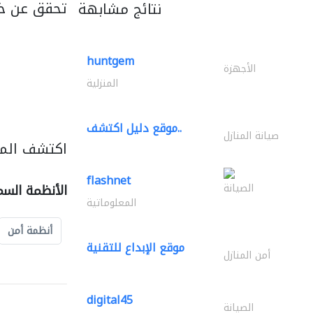
تحقق عن خ
نتائج مشابهة
huntgem
الأجهزة
المنزلية
موقع دليل اكتشف..
صيانة المنازل
اكتشف المز
flashnet
الصيانة
الأنظمة السم
المعلوماتية
أنظمة أمن
موقع الإبداع للتقنية
أمن المنازل
digital45
الصيانة