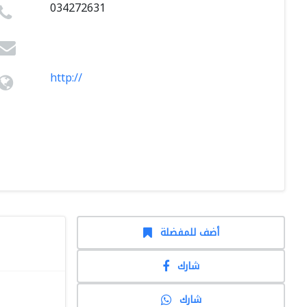
034272631
http://
أضف للمفضلة
شارك
شارك