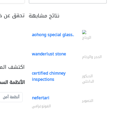
تحقق عن خ
نتائج مشابهة
aohong special glass..
الزجاج
wanderlust stone
الحجر والرخام
اكتشف المز
certified chimney
الديكور
inspections
الداخلي
الأنظمة السم
أنظمة أمن
nefertari
التصوير
الفوتوغرافي