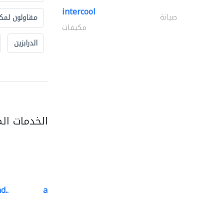
intercool
صيانة
مقاولون لمك
مكيفات
الدرابزين
الخدمات ال
d..
al barary aluminum..
المنيوم