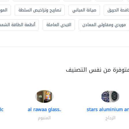
افحة الحريق
صيانة المباني
تصاريح وتراخيص السلطة
الموب
موردي ومقاولي المعادن
الايدي العاملة
أنظمة الطاقة الشمسي
متوفرة من نفس التصنيف
lc
al rawaa glass..
stars aluminium an
الزجاج
المنيوم