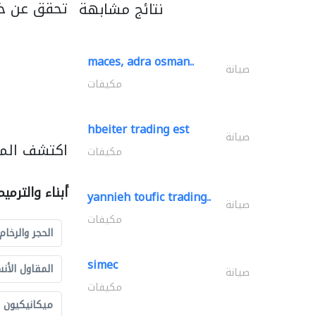
تحقق عن خد
نتائج مشابهة
maces, adra osman..
صيانة
مكيفات
hbeiter trading est
صيانة
اكتشف المزي
مكيفات
أبناء والترمي
yannieh toufic trading..
صيانة
مكيفات
الحجر والرخام
simec
المقاول الأن
صيانة
مكيفات
ميكانيكيون