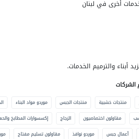
مات أخرى في لبنان
د أبناء والترميم الخدمات.
م الشركات
منتجات خشبية
منتجات الجبس
موردو مواد البناء
ال
سب
مقاولون اختصاصيون
الزجاج
إكسسوارات المطابخ والحم
أعمال جبس
موردو نوافذ
مقاولون تسليم مفتاح
مور