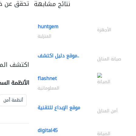
تحقق عن خ
نتائج مشابهة
huntgem
الأجهزة
المنزلية
موقع دليل اكتشف..
صيانة المنازل
اكتشف المز
flashnet
الصيانة
الأنظمة السم
المعلوماتية
أنظمة أمن
موقع الإبداع للتقنية
أمن المنازل
digital45
الصيانة