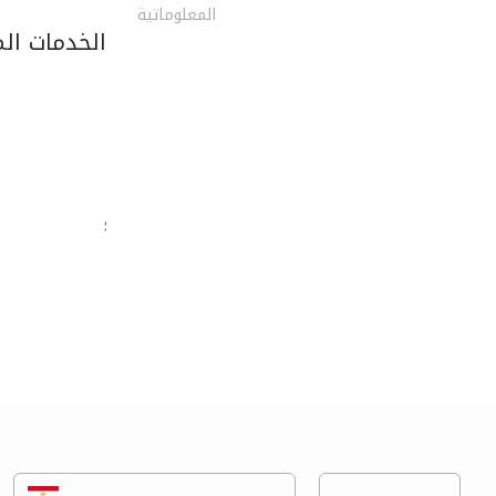
المعلوماتية
الخدمات ال
semac consultants
الصيانة المعلوماتية