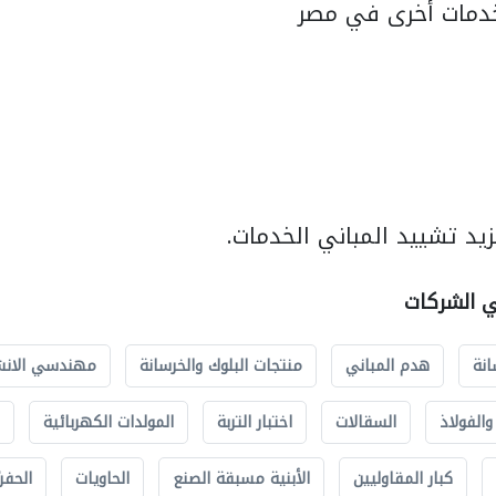
دمات أخرى في مصر
يد تشييد المباني الخدمات.
ي الشركات
انة
هدم المباني
منتجات البلوك والخرسانة
مهندسي الانش
الفولاذ
السقالات
اختبار التربة
المولدات الكهربائية
كبار المقاوليين
الأبنية مسبقة الصنع
الحاويات
الحفري