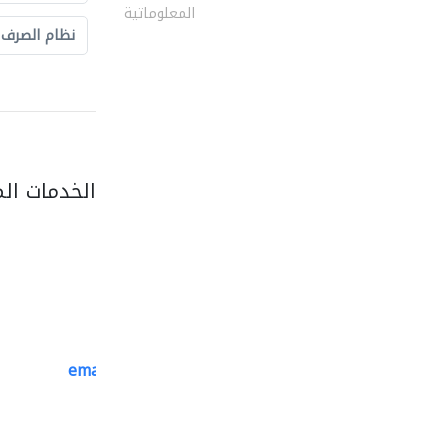
المعلوماتية
نظام الصرف
الخدمات ال
emanco constructions contracting
سحب الحديد والفولاذ