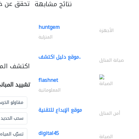
تحقق عن خ
نتائج مشابهة
huntgem
الأجهزة
المنزلية
موقع دليل اكتشف..
صيانة المنازل
اكتشف المز
flashnet
الصيانة
تشييد المبان
المعلوماتية
مقاولو الخرس
موقع الإبداع للتقنية
أمن المنازل
سحب الحديد و
digital45
تسرّب المياه
الصيانة