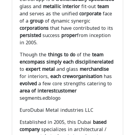
glass and
metallic
interior
fit-out
team
and serves as the unified
corporate
face
of a
group
of dynamic synergic
corporations
that have contributed to its
persisted
success
proper
from inception
in 2005.
Though the
things to do
of the
team
encompass
simply
each
discipline
related
to
expert
metal
and glass
merchandise
for interiors,
each
crew
organisation
has
evolved
a few core strengths catering to
area of interest
customer
segments.edblogo
EuroDubai Metal industries LLC
Established in 2005, this Dubai
based
company
specializes in architectural /