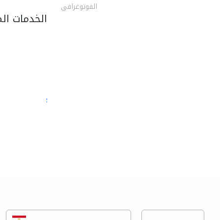
الفوتوغرافي
الخدمات ال
semac consultants
الصيانة المعلوماتية