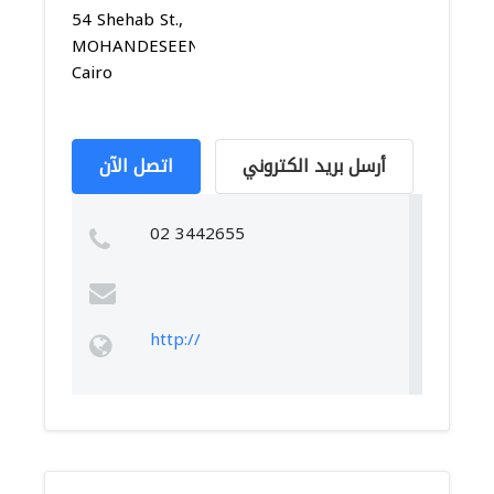
54 Shehab St.,
MOHANDESEEN,
Cairo
أرسل بريد الكتروني
اتصل الآن
02 3442655
http://