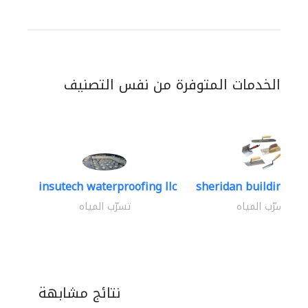
الخدمات المتوفرة من نفس التصنيف
insutech waterproofing llc
sheridan building con
تسرّب المياه
تسرّب المياه
نتائج مشابهة