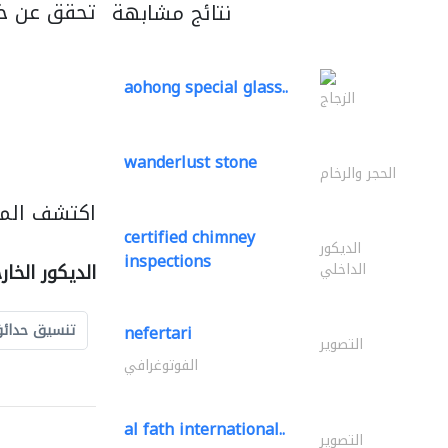
تحقق عن خ
نتائج مشابهة
aohong special glass..
الزجاج
wanderlust stone
الحجر والرخام
اكتشف المزي
certified chimney
الديكور
inspections
الداخلي
الديكور الخا
تنسيق حدائ
nefertari
التصوير
الفوتوغرافي
al fath international..
التصوير