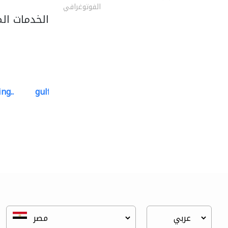
الفوتوغرافي
الخدمات ال
ng..
gulf-gardens lanscape llc
تنسيق حدائق