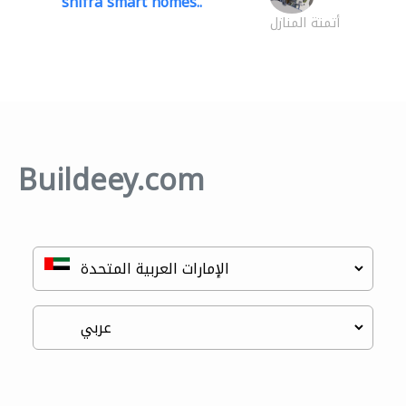
shifra smart homes..
أتمتة المنازل
Buildeey.com