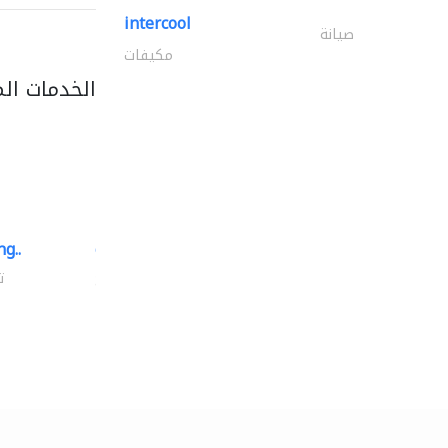
intercool
صيانة
مكيفات
الخدمات ال
g..
chrysels decore llc
توريد الأقمشة والنسيج
ت