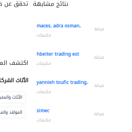
تحقق عن خد
نتائج مشابهة
maces, adra osman..
صيانة
مكيفات
hbeiter trading est
صيانة
اكتشف المزي
مكيفات
الأثاث الشرك
yannieh toufic trading..
صيانة
مكيفات
الأثاث والمفر
simec
المواقد والم
صيانة
مكيفات