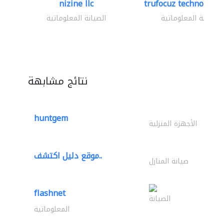
nizine llc
trufocuz technologies
الصيانة المعلوماتية
الصيانة المعلوماتية
نتائج مشابهة
huntgem
الأجهزة المنزلية
موقع دليل اكتشف..
صيانة المنازل
flashnet
الصيانة
المعلوماتية