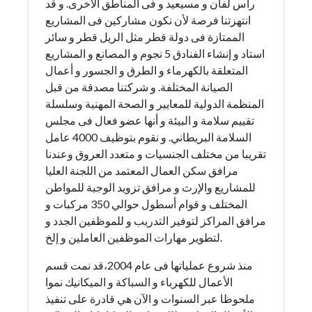
رأس لفان و مسيعيد و فى المناطق الأخرى. و قد
انتهزتنا فرصة لأن نكون مشاركين فى المشاريع
الممتازة فى دولة قطر مثل الريل قطر و سائر
استاد و إنشاء الفنادق 5 نجوم و المصانع و المشاريع
المتعلقة بالكهرماء و الطرق و الجسور و أعمال
الصيانة المختلفة. و شركتنا مصدقة من قبل
المنظمة الدولية للمعايير و الصحة المهنية وسلسلة
تقييم سلامة و البيئة و أنها عضو فعال فى مجلس
السلامة البريطاني. و نقوم بتوظيف 4000 عامل
تقريبا من مختلف الجنسيات و متعدد العروق وعندنا
مرافق سكن العمال المعتمد من اللجنة العليا
للمشاريع والإرث و مرافق تزويد الوجبة للمواطن
المختلف و قوام أسطول حوالي 350 مركبات و
مرافق المراكز لتوفير التدريب و للموظفين الجدد و
لتطوير مهارات الموظفين العاملين و إلخ.
منذ شروع عملياتها فى عام 2004،قد نمت قسم
الأعمال للكهرباء و السباكة و الميكانيك نموا
ملحوظا عبر السنوات و الآن هي قادرة على تنفيذ