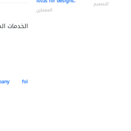
lotus for designs..
التصميم
المعماري
الخدمات ال
pany
folcra beach industrial..
استشارات هندسية