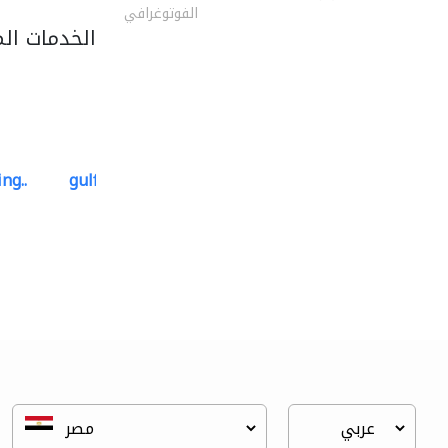
الفوتوغرافي
الخدمات ال
ng..
gulf-gardens lanscape llc
تنسيق حدائق