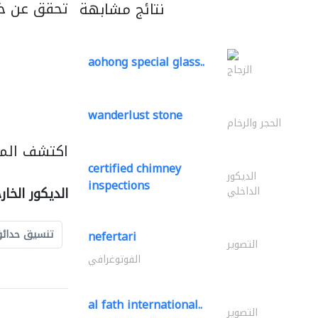
تحقق عن خ
نتائج مشابهة
aohong special glass..
الزجاج
wanderlust stone
الحجر والرخام
اكتشف المزي
certified chimney
الديكور
inspections
الداخلي
الديكور الخا
تنسيق حدائ
nefertari
التصوير
الفوتوغرافي
al fath international..
التصوير