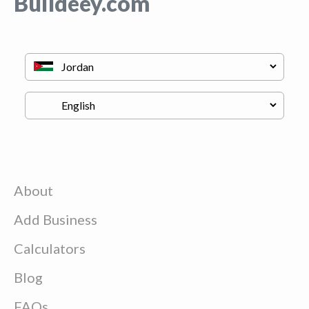
Buildeey.com
About
Add Business
Calculators
Blog
FAQs