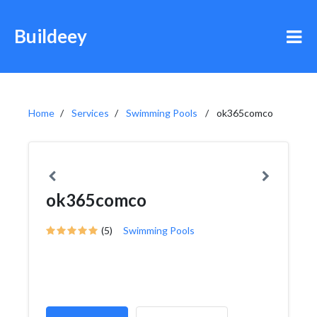
Buildeey
Home
Services
Swimming Pools
ok365comco
ok365comco
(5)
Swimming Pools