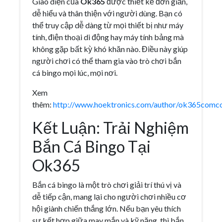
Giao diện của
Ok365
được thiết kế đơn giản,
dễ hiểu và thân thiện với người dùng. Bạn có
thể truy cập dễ dàng từ mọi thiết bị như máy
tính, điện thoại di động hay máy tính bảng mà
không gặp bất kỳ khó khăn nào. Điều này giúp
người chơi có thể tham gia vào trò chơi bắn
cá bingo mọi lúc, mọi nơi.
Xem
thêm:
http://www.hoektronics.com/author/ok365comc
Kết Luận: Trải Nghiệm
Bắn Cá Bingo Tại
Ok365
Bắn cá bingo là một trò chơi giải trí thú vị và
dễ tiếp cận, mang lại cho người chơi nhiều cơ
hội giành chiến thắng lớn. Nếu bạn yêu thích
sự kết hợp giữa may mắn và kỹ năng, thì bắn