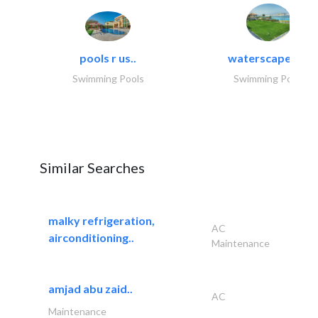
pools r us..
waterscapes llc
Swimming Pools
Swimming Pools
Similar Searches
malky refrigeration,
AC
airconditioning..
Maintenance
amjad abu zaid..
AC
Maintenance