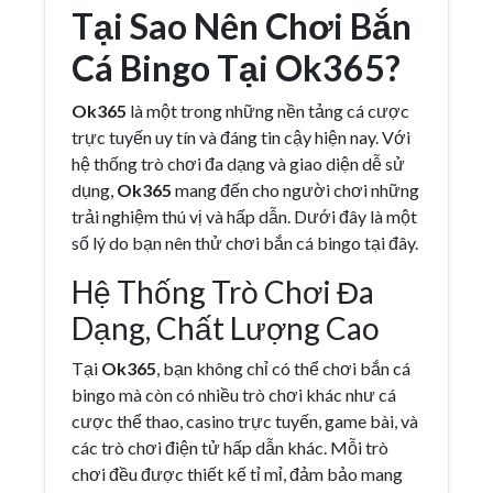
Tại Sao Nên Chơi Bắn
Cá Bingo Tại Ok365?
Ok365
là một trong những nền tảng cá cược
trực tuyến uy tín và đáng tin cậy hiện nay. Với
hệ thống trò chơi đa dạng và giao diện dễ sử
dụng,
Ok365
mang đến cho người chơi những
trải nghiệm thú vị và hấp dẫn. Dưới đây là một
số lý do bạn nên thử chơi bắn cá bingo tại đây.
Hệ Thống Trò Chơi Đa
Dạng, Chất Lượng Cao
Tại
Ok365
, bạn không chỉ có thể chơi bắn cá
bingo mà còn có nhiều trò chơi khác như cá
cược thể thao, casino trực tuyến, game bài, và
các trò chơi điện tử hấp dẫn khác. Mỗi trò
chơi đều được thiết kế tỉ mỉ, đảm bảo mang