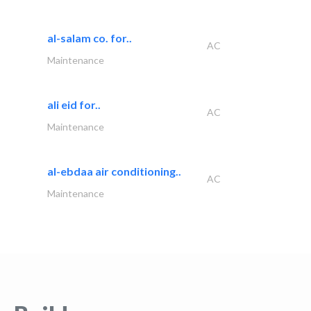
al-salam co. for..
AC
Maintenance
ali eid for..
AC
Maintenance
al-ebdaa air conditioning..
AC
Maintenance