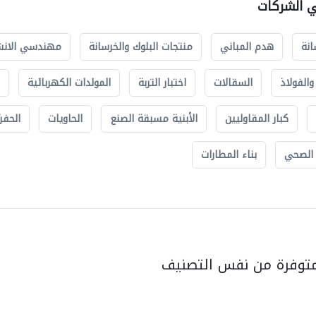
ي الشركات
انة
هدم المباني
منتجات البلوك والخرسانة
مهندسي الانش
الفولاذ
السقالات
اختبار التربة
المولدات الكهربائية
كبار المقاوليين
الأبنية مسبقة الصنع
الحاويات
الحفري
 الصحي
بناء المطارات
متوفرة من نفس التصنيف