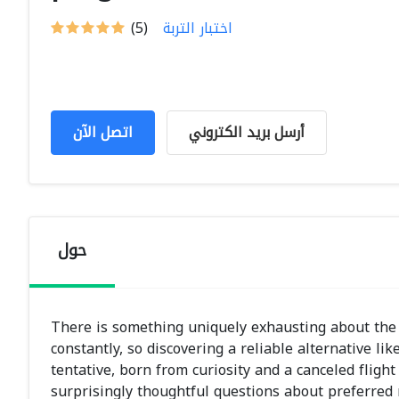
اختبار التربة
(5)
أرسل بريد الكتروني
اتصل الآن
حول
There is something uniquely exhausting about the
constantly, so discovering a reliable alternative lik
tentative, born from curiosity and a canceled fligh
surprisingly thoughtful questions about preferred