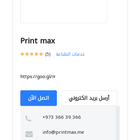
Print max
خدمات الطباعة
(5)
https://goo.gl/maps/AQPpmJsno6iYrz5B8
أرسل بريد الكتروني
اتصل الآن
+973 366 39 366
info@printmax.me