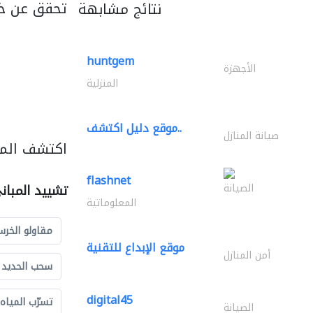
تحقق عن خ
نتائج مشابهة
huntgem
الأجهزة
المنزلية
موقع دليل اكتشف..
صيانة المنازل
اكتشف المز
flashnet
الصيانة
تشييد المبان
المعلوماتية
مقاولو الخرس
موقع الإبداع للتقنية
أمن المنازل
سحب الحديد و
digital45
تسرّب المياه
الصيانة