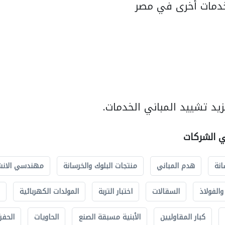
دمات أخرى في مصر
يد تشييد المباني الخدمات.
ي الشركات
انة
هدم المباني
منتجات البلوك والخرسانة
مهندسي الانش
الفولاذ
السقالات
اختبار التربة
المولدات الكهربائية
كبار المقاوليين
الأبنية مسبقة الصنع
الحاويات
الحفري