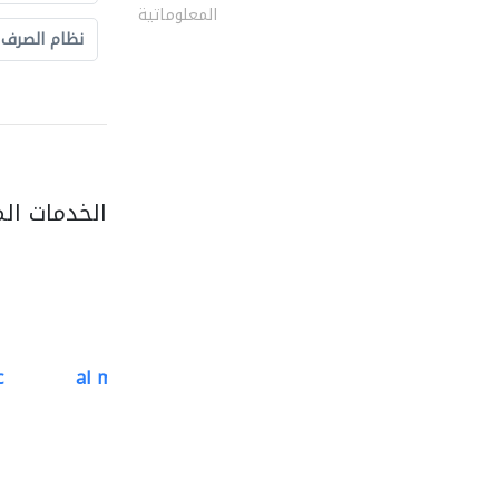
المعلوماتية
نظام الصرف
الخدمات ال
c
al mutathawer insulation..
تسرّب المياه