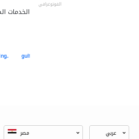
الفوتوغرافي
الخدمات ال
ng..
gulf-gardens lanscape llc
تنسيق حدائق