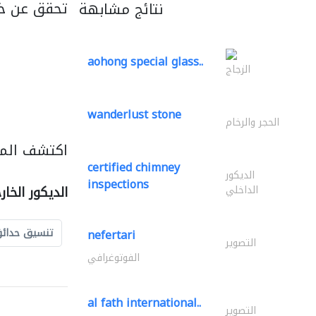
تحقق عن خ
نتائج مشابهة
aohong special glass..
الزجاج
wanderlust stone
الحجر والرخام
اكتشف المزي
certified chimney
الديكور
inspections
الداخلي
الديكور الخا
تنسيق حدائ
nefertari
التصوير
الفوتوغرافي
al fath international..
التصوير