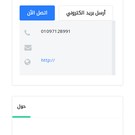
أرسل بريد الكتروني
اتصل الآن
01097128991
http://
حول