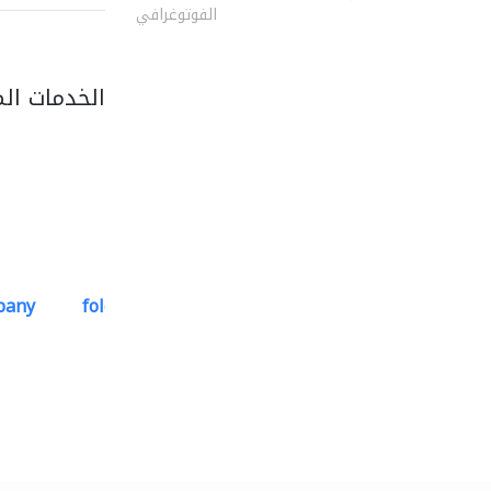
الفوتوغرافي
الخدمات ال
pany
folcra beach industrial..
استشارات هندسية