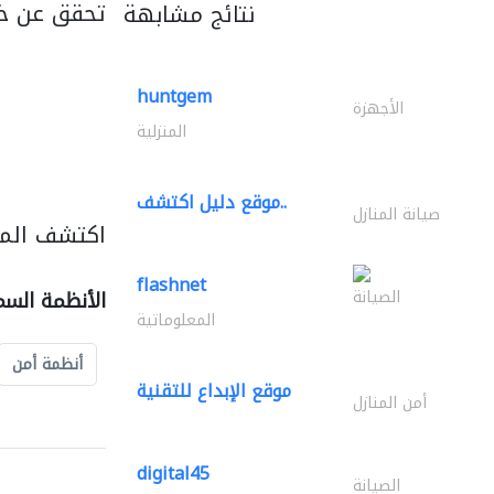
تحقق عن خ
نتائج مشابهة
huntgem
الأجهزة
المنزلية
موقع دليل اكتشف..
صيانة المنازل
اكتشف المز
flashnet
الصيانة
الأنظمة السم
المعلوماتية
أنظمة أمن
موقع الإبداع للتقنية
أمن المنازل
digital45
الصيانة