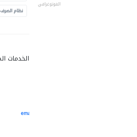
الفوتوغرافي
نظام الصرف
الخدمات ال
emanco constructions contracting
سحب الحديد والفولاذ