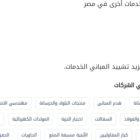
دمات أخرى في مصر
يد تشييد المباني الخدمات.
ي الشركات
انة
هدم المباني
منتجات البلوك والخرسانة
مهندسي الانش
الفولاذ
السقالات
اختبار التربة
المولدات الكهربائية
كبار المقاوليين
الأبنية مسبقة الصنع
الحاويات
الحفري