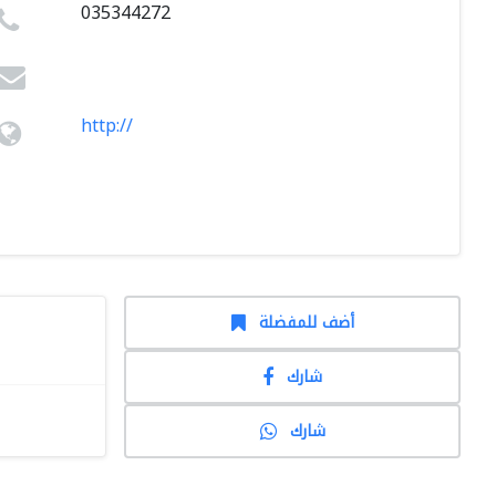
035344272
http://
أضف للمفضلة
شارك
شارك