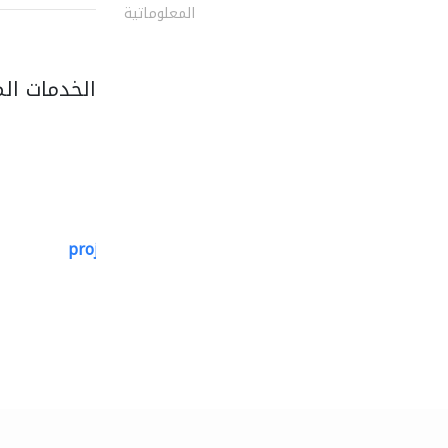
المعلوماتية
الخدمات ال
projeco contracting interior..
التصميم المعماري