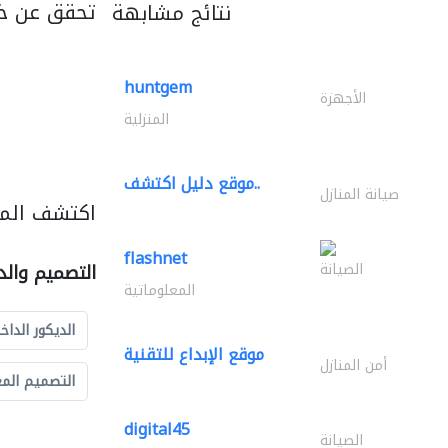
تحقق عن خ
نتائج مشابهة
huntgem
الأجهزة
المنزلية
موقع دليل اكتشف..
صيانة المنازل
اكتشف المز
flashnet
الصيانة
التصميم والد
المعلوماتية
الديكور الداخ
موقع الإبداع للتقنية
أمن المنازل
التصميم الم
digital45
الصيانة