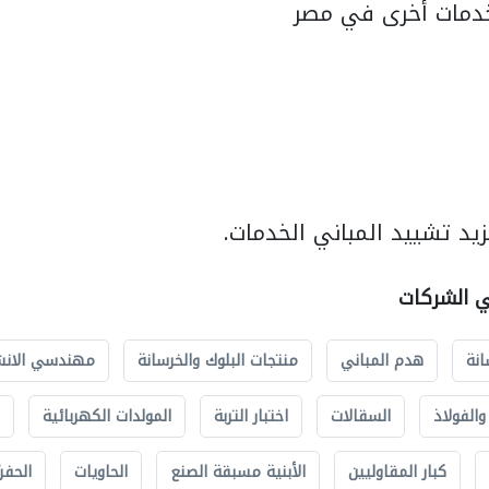
دمات أخرى في مصر
يد تشييد المباني الخدمات.
ي الشركات
انة
هدم المباني
منتجات البلوك والخرسانة
مهندسي الانش
الفولاذ
السقالات
اختبار التربة
المولدات الكهربائية
كبار المقاوليين
الأبنية مسبقة الصنع
الحاويات
الحفري