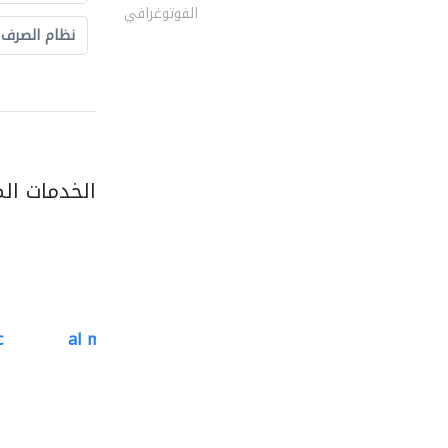
الفوتوغرافي
نظام الصرف
الخدمات ال
c
al mutathawer insulation..
تسرّب المياه