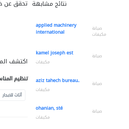
تحقق عن خد
نتائج مشابهة
applied machinery
صيانة
international
مكيفات
kamel joseph est
صيانة
اكتشف المز
مكيفات
تنظيم المنا
aziz tahech bureau..
صيانة
مكيفات
أثاث للايجار
ohanian, sté
صيانة
مكيفات