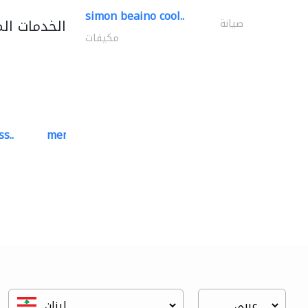
simon beaino cool..
الخدمات ال
صيانة
مكيفات
s..
mermaid digital printing..
خدمات الطباعة