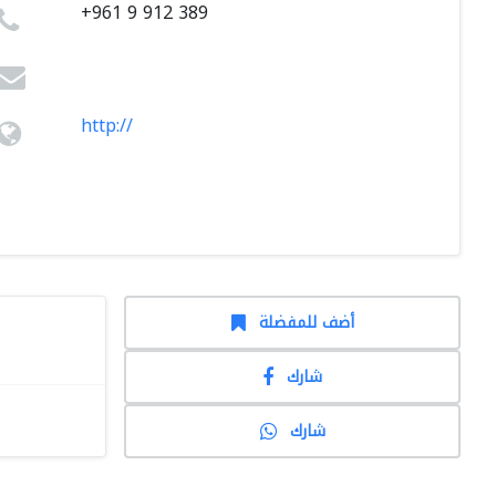
+961 9 912 389
http://
أضف للمفضلة
شارك
شارك