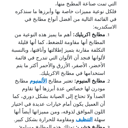
التي تمت صناعة المطبخ منها،
فلكل نوعية مميزات خاصة بها وأبرزها ما سنذكره
في القائمة التالية من أفضل أنواع مطابخ في
الاسكندريه:
مطابخ اكريليك:
أهم ما يميز هذه النوعية من
المطابخ أنها مقاومة للضغط، كما أنها قليلة
التكلفة مقارنة بتميز إطلالتها وأناقتها، وبالنسبة
لألوانها فنجد أن الألوان التي تندرج في قائمة
الأخضر، الأصفر، الأزرق والأحمر أكثر ما يتم
استخدامها في مطابخ الاكريليك.
مطابخ المنيوم:
تعتبر مطابخ
الألمنيوم
مطابخ
مودرن لها خصائص عدة أبرزها أنها تقاوم
الصدأ ولا تحتاج إلى الصيانة بشكل دوري، كما
أن العميل يكون أمام خيارات عديدة في اختيار
اللون الموافق لذوقه، ومن مميزاتها أيضاً أنها
سهلة
التنظيف
ومقاومة للحرارة بشكل كبير.
مطابخ خشب:
تمتلك هذه المطابخ مساوئ