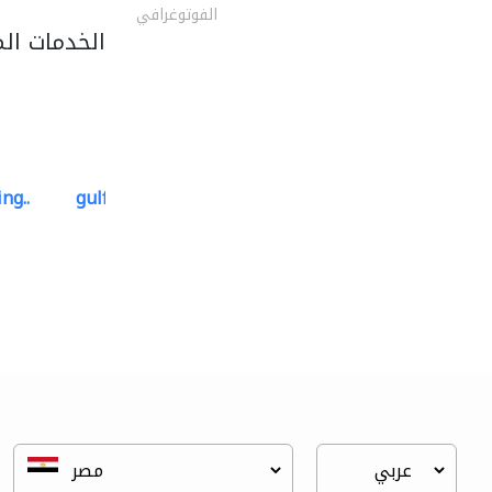
الفوتوغرافي
الخدمات ال
ng..
gulf-gardens lanscape llc
تنسيق حدائق