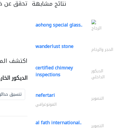
تحقق عن خ
نتائج مشابهة
aohong special glass..
الزجاج
wanderlust stone
الحجر والرخام
اكتشف المزي
certified chimney
الديكور
inspections
الداخلي
الديكور الخا
تنسيق حدائ
nefertari
التصوير
الفوتوغرافي
al fath international..
التصوير