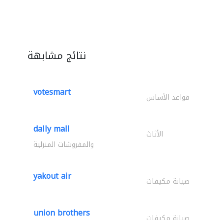
نتائج مشابهة
votesmart
قواعد الأساس
dally mall
الأثاث
والمفروشات المنزلية
yakout air
صيانة مكيفات
union brothers
صيانة مكيفات