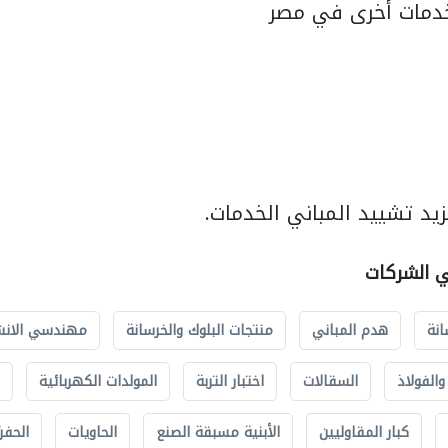
دمات أخرى في مصر
يد تشييد المباني الخدمات.
ي الشركات
انة
هدم المباني
منتجات البلوك والخرسانة
مهندسي الانش
الفولاذ
السقالات
اختبار التربة
المولدات الكهربائية
كبار المقاوليين
الأبنية مسبقة الصنع
الحاويات
الحفري