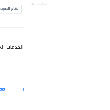
الفوتوغرافي
نظام الصرف
الخدمات ال
tes
accurate bldh cont..
كبار المقاوليين