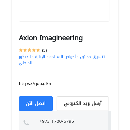
Axion Imagineering
(5)
تنسيق حدائق
-
أحواض السباحة
-
الإنارة
-
الديكور
الداخلي
https://goo.gl/maps/4uBJ95zhzi6gMXp86
أرسل بريد الكتروني
اتصل الآن
+973 1700-5795