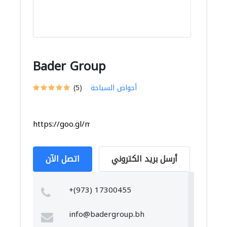
Bader Group
أحواض السباحة
(5)
https://goo.gl/maps/cotATyie1hFpL9XJ6
أرسل بريد الكتروني
اتصل الآن
+(973) 17300455
info@badergroup.bh