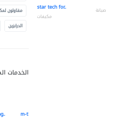
star tech for..
صيانة
مقاولون لمك
مكيفات
الدرابزين
الخدمات ال
g..
m-three building materials
موردو مواد البناء