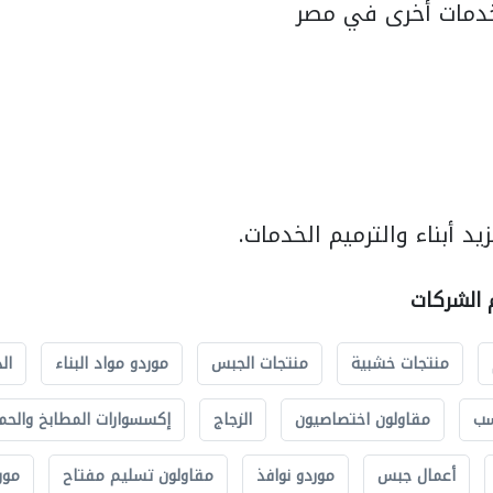
دمات أخرى في مصر
د أبناء والترميم الخدمات.
م الشركات
منتجات خشبية
منتجات الجبس
موردو مواد البناء
ال
سب
مقاولون اختصاصيون
الزجاج
إكسسوارات المطابخ والحم
أعمال جبس
موردو نوافذ
مقاولون تسليم مفتاح
مور