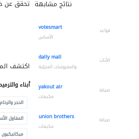
تحقق عن خ
نتائج مشابهة
votesmart
قواعد
الأساس
dally mall
الأثاث
اكتشف المزي
والمفروشات المنزلية
أبناء والترمي
yakout air
صيانة
مكيفات
الحجر والرخام
union brothers
المقاول الأن
صيانة
مكيفات
ميكانيكيون