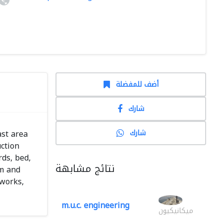
أضف للمفضلة
شارك
شارك
ast area
uction
rds, bed,
نتائج مشابهة
um and
works,
m.u.c. engineering
ميكانيكيون