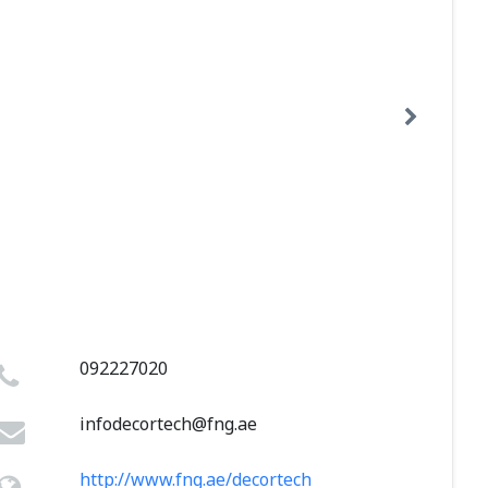
092227020
infodecortech@fng.ae
http://www.fng.ae/decortech