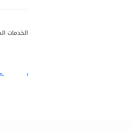
الخدمات ال
..
neo space interiors
الديكور الداخلي