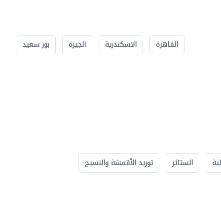
القاهرة
الاسكندرية
الجيزة
بور سعيد
لية
الستائر
توريد الأقمشة والنسيج