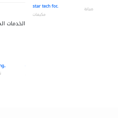
star tech for..
صيانة
مكيفات
الخدمات ال
g..
chrysels decore llc
توريد الأقمشة والنسيج
ت