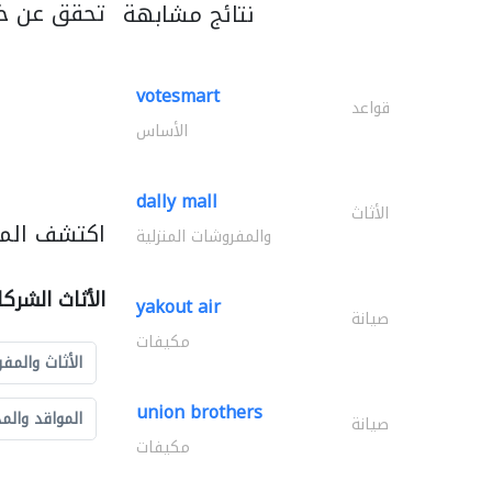
تحقق عن خ
نتائج مشابهة
votesmart
قواعد
الأساس
dally mall
الأثاث
اكتشف المزي
والمفروشات المنزلية
الأثاث الشرك
yakout air
صيانة
مكيفات
الأثاث والمفر
union brothers
المواقد والم
صيانة
مكيفات