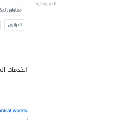
المعلوماتية
مقاولون لمك
الدرابزين
الخدمات ال
nical works..
aikah establishment
مقاولون لمكافحة الحريق