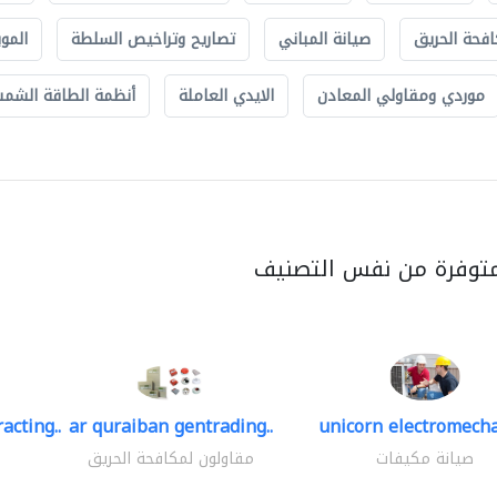
افحة الحريق
صيانة المباني
تصاريح وتراخيص السلطة
الموب
موردي ومقاولي المعادن
الايدي العاملة
أنظمة الطاقة الشمسي
متوفرة من نفس التصنيف
acting..
ar quraiban gentrading..
unicorn electromecha
صيانة مكيفات
مقاولون لمكافحة الحريق