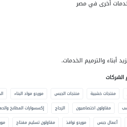
دمات أخرى في مصر
د أبناء والترميم الخدمات.
م الشركات
منتجات خشبية
منتجات الجبس
موردو مواد البناء
ال
سب
مقاولون اختصاصيون
الزجاج
إكسسوارات المطابخ والحم
أعمال جبس
موردو نوافذ
مقاولون تسليم مفتاح
مور