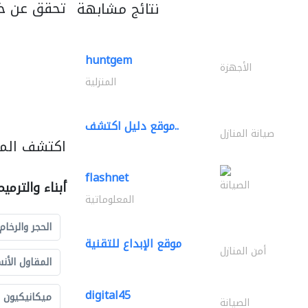
تحقق عن خ
نتائج مشابهة
huntgem
الأجهزة
المنزلية
موقع دليل اكتشف..
صيانة المنازل
اكتشف المزي
flashnet
الصيانة
أبناء والترمي
المعلوماتية
الحجر والرخام
موقع الإبداع للتقنية
أمن المنازل
المقاول الأن
digital45
ميكانيكيون
الصيانة