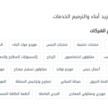
د أبناء والترميم الخدمات.
م الشركات
منتجات خشبية
منتجات الجبس
موردو مواد البناء
ال
سب
مقاولون اختصاصيون
الزجاج
إكسسوارات المطابخ والحم
أعمال جبس
موردو نوافذ
مقاولون تسليم مفتاح
مور
افحة الحريق
صيانة المباني
تصاريح وتراخيص السلطة
الموب
موردي ومقاولي المعادن
الايدي العاملة
أنظمة الطاقة الشمسي