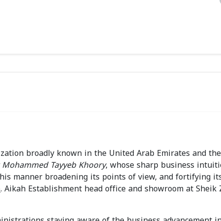
ization broadly known in the United Arab Emirates and th
 Mohammed Tayyeb Khoory
, whose sharp business intuit
this manner broadening its points of view, and fortifying i
e
. Aikah Establishment head office and showroom at Sheik
inistrations staying aware of the business advancement i