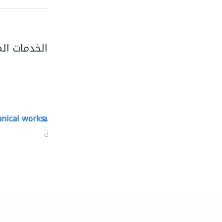
الخدمات ال
nical works..
aikah establishment
مقاولون لمكافحة الحريق