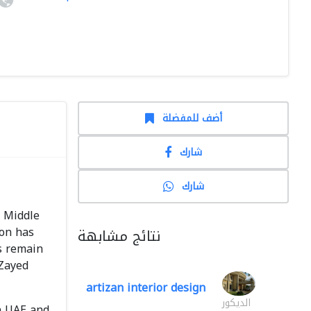
أضف للمفضلة
شارك
شارك
e Middle
ion has
نتائج مشابهة
ts remain
 Zayed
artizan interior design
الديكور
n UAE and