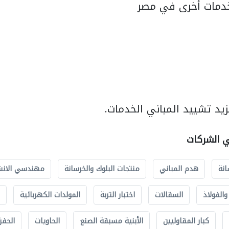
دمات أخرى في مصر
يد تشييد المباني الخدمات.
ي الشركات
انة
هدم المباني
منتجات البلوك والخرسانة
مهندسي الانش
الفولاذ
السقالات
اختبار التربة
المولدات الكهربائية
كبار المقاوليين
الأبنية مسبقة الصنع
الحاويات
الحفري