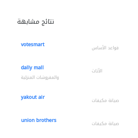
نتائج مشابهة
votesmart
قواعد الأساس
dally mall
الأثاث
والمفروشات المنزلية
yakout air
صيانة مكيفات
union brothers
صيانة مكيفات