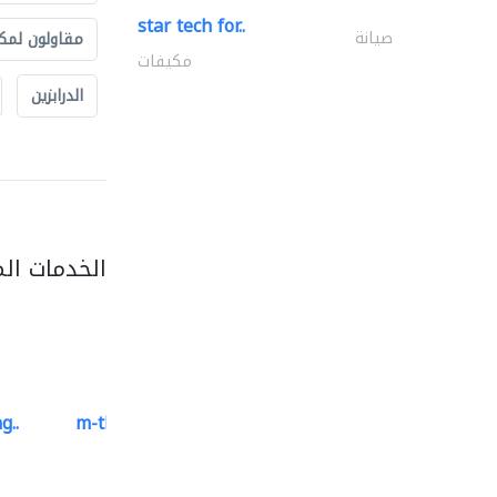
star tech for..
صيانة
مقاولون لمك
مكيفات
الدرابزين
الخدمات ال
g..
m-three building materials
موردو مواد البناء