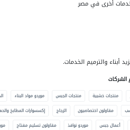
دمات أخرى في مصر
د أبناء والترميم الخدمات.
م الشركات
منتجات خشبية
منتجات الجبس
موردو مواد البناء
ال
سب
مقاولون اختصاصيون
الزجاج
إكسسوارات المطابخ والحم
أعمال جبس
موردو نوافذ
مقاولون تسليم مفتاح
مور