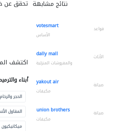
تحقق عن خ
نتائج مشابهة
votesmart
قواعد
الأساس
dally mall
الأثاث
اكتشف المزي
والمفروشات المنزلية
أبناء والترمي
yakout air
صيانة
مكيفات
الحجر والرخام
union brothers
المقاول الأن
صيانة
مكيفات
ميكانيكيون