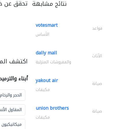
تحقق عن خ
نتائج مشابهة
votesmart
قواعد
الأساس
dally mall
الأثاث
اكتشف المزي
والمفروشات المنزلية
أبناء والترمي
yakout air
صيانة
مكيفات
الحجر والرخام
union brothers
المقاول الأن
صيانة
مكيفات
ميكانيكيون