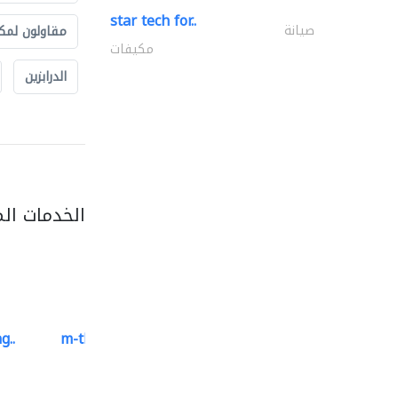
star tech for..
صيانة
مقاولون لمك
مكيفات
الدرابزين
الخدمات ال
g..
m-three building materials
موردو مواد البناء