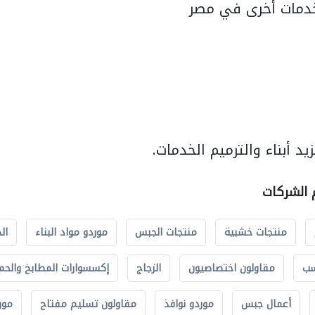
دمات أخرى في مصر
د أبناء والترميم الخدمات.
م الشركات
منتجات خشبية
منتجات الجبس
موردو مواد البناء
ال
سب
مقاولون اختصاصيون
الزجاج
إكسسوارات المطابخ والحم
أعمال جبس
موردو نوافذ
مقاولون تسليم مفتاح
مور